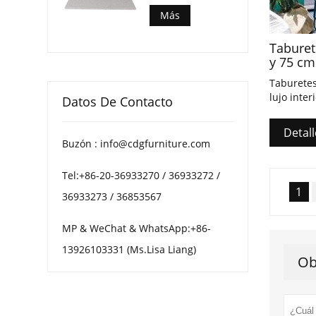
multimotas para
mesas de centro
Más
de patio
Taburet
y 75 cm
Taburetes
lujo inte
Datos De Contacto
rectangul
Detall
Buzón : info@cdgfurniture.com
Tel:+86-20-36933270 / 36933272 /
1
36933273 / 36853567
MP & WeChat & WhatsApp:+86-
13926103331 (Ms.Lisa Liang)
Ob