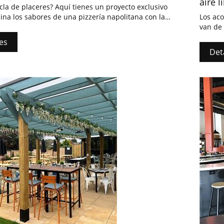
aire l
la de placeres? Aquí tienes un proyecto exclusivo
na los sabores de una pizzería napolitana con la
Los aco
 de una sala de escape. Tras desvelar misterios,
van de 
edarte en este encantador espacio, disfrutando de
es
ones únicas de la pizzería y sus cócteles de
Det
ón experta.