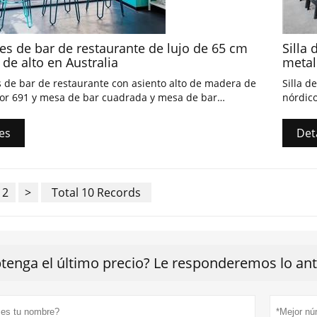
es de bar de restaurante de lujo de 65 cm
Silla
 de alto en Australia
metal
 de bar de restaurante con asiento alto de madera de
Silla d
rior 691 y mesa de bar cuadrada y mesa de bar
nórdic
ar con dimensiones personalizadas.
rectan
es
Det
2
>
Total 10 Records
tenga el último precio? Le responderemos lo ante