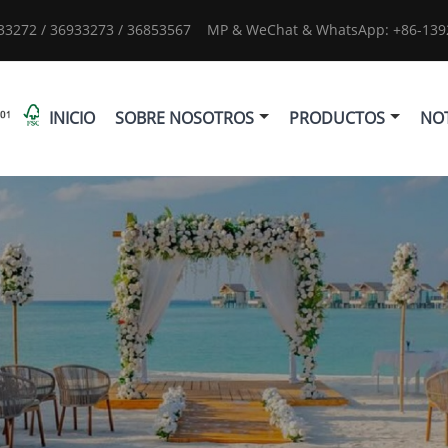
933272 / 36933273 / 36853567
MP & WeChat & WhatsApp: +86-1392
INICIO
SOBRE NOSOTROS
PRODUCTOS
NOT