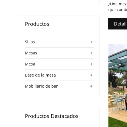
¿Una mezc
que combi
diversión
podrás qu
Productos
Detall
las creaci
elaboraci
+
Sillas
+
Mesas
+
Mesa
+
Base de la mesa
+
Mobiliario de bar
Productos Destacados