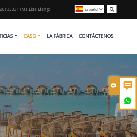

6103331 (Ms.Lisa Liang)
Español

ICIAS
CASO
LA FÁBRICA
CONTÁCTENOS


