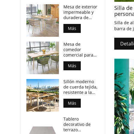
Mesa de exterior
Silla d
impermeable y
persona
duradera de
Silla de 
madera
contrachapada
Más
barra de 
con patas de
aluminio para
Detall
Mesa de
locales
comedor
comerciales.
comercial para
patio, resistente
a la intemperie,
Más
con tablero de
madera
Sillón moderno
contrachapada y
de cuerda tejida,
patas de
resistente a la
aluminio.
intemperie, para
espacios de
Más
comedor al aire
libre.
Tablero
decorativo de
terrazo