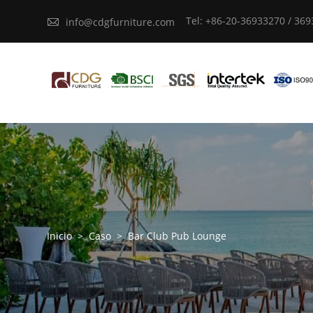
Tel: +86-20-36933270 / 36

info@cdgfurniture.com
Inicio
>
Caso
>
Bar Club Pub Lounge