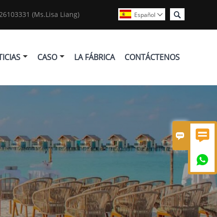

6103331 (Ms.Lisa Liang)
Español

ICIAS
CASO
LA FÁBRICA
CONTÁCTENOS


