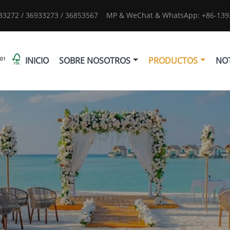
933272 / 36933273 / 36853567
MP & WeChat & WhatsApp: +86-1392
INICIO
SOBRE NOSOTROS
PRODUCTOS
NOT
r