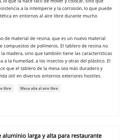
, lo que la hace fácil de mover y colocar, sino que
sistencia a la intemperie y la corrosión, lo que puede
stética en entornos al aire libre durante mucho
ho de material de resina, que es un nuevo material
 de compuestos de polímeros. El tablero de resina no
e la madera, sino que también tiene las características
 a la humedad, a los insectos y otras del plástico. El
ace que el tablero de la mesa sea más duradero y
da útil en diversos entornos exteriores hostiles.
e libre
Mesa alta al aire libre
 aluminio larga y alta para restaurante