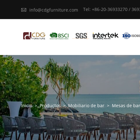
Tel: +86-20-36933270 / 36

info@cdgfurniture.com
Inicio
>
Productos
>
Mobiliario de bar
>
Mesas de ba