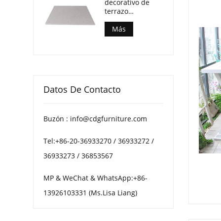
decorativo de
terrazo
multimotas para
mesas de centro
Más
de patio
Datos De Contacto
Buzón : info@cdgfurniture.com
Tel:+86-20-36933270 / 36933272 /
36933273 / 36853567
MP & WeChat & WhatsApp:+86-
13926103331 (Ms.Lisa Liang)