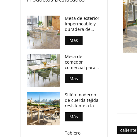
Mesa de exterior
impermeable y
duradera de
madera
contrachapada
Más
con patas de
aluminio para
Mesa de
locales
comedor
comerciales.
comercial para
patio, resistente
a la intemperie,
Más
con tablero de
madera
Sillón moderno
contrachapada y
de cuerda tejida,
patas de
resistente a la
aluminio.
intemperie, para
espacios de
Más
comedor al aire
libre.
caliente
Tablero