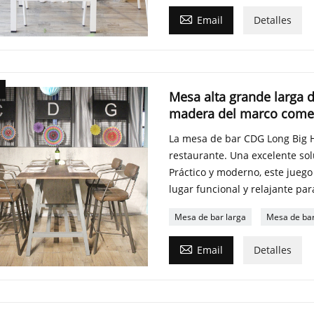

Email
Detalles
Mesa alta grande larga de
madera del marco comerc
La mesa de bar CDG Long Big H
restaurante. Una excelente sol
Práctico y moderno, este jueg
lugar funcional y relajante pa
Mesa de bar larga
Mesa de ba

Email
Detalles