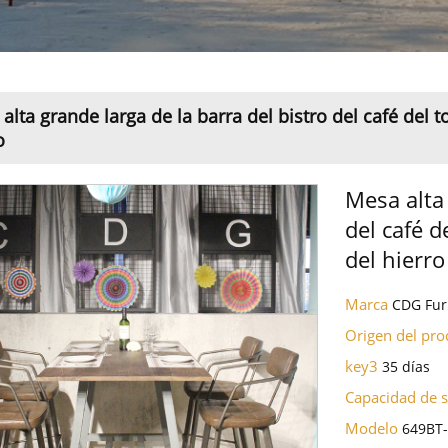
alta grande larga de la barra del bistro del café del
o
Mesa alta 
del café 
del hierro
Marca
CDG Fur
Origen del pr
key3
35 días
Capacidad de 
Modelo
649BT