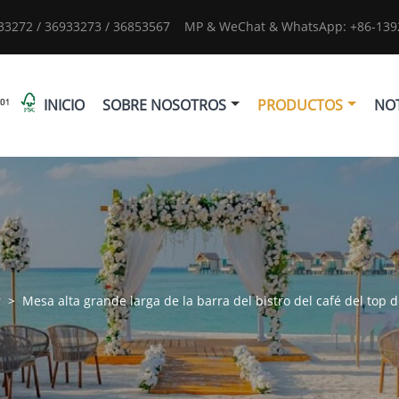
933272 / 36933273 / 36853567
MP & WeChat & WhatsApp: +86-1392
INICIO
SOBRE NOSOTROS
PRODUCTOS
NOT
r
>
Mesa alta grande larga de la barra del bistro del café del top