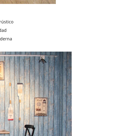
rústico
idad
oderna