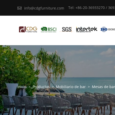
Tel: +86-20-36933270 / 36

info@cdgfurniture.com
Inicio
>
Productos
>
Mobiliario de bar
>
Mesas de ba