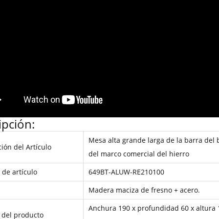
ipción:
Mesa alta grande larga de la barra del 
ión del Artículo
del marco comercial del hierro
de artículo
649BT-ALUW-RE210100
l
Madera maciza de fresno + acero.
Anchura 190 x profundidad 60 x altura
del producto