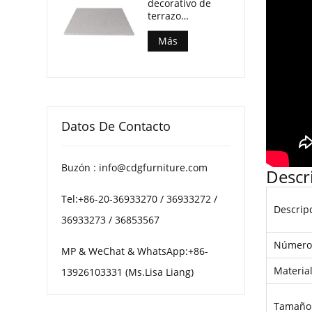
decorativo de
terrazo
multimotas para
mesas de centro
Más
de patio
Datos De Contacto
Buzón : info@cdgfurniture.com
Descr
Tel:+86-20-36933270 / 36933272 /
Descripc
36933273 / 36853567
Número 
MP & WeChat & WhatsApp:+86-
Materia
13926103331 (Ms.Lisa Liang)
Tamaño 