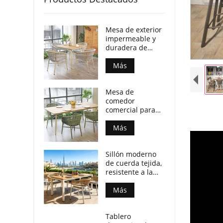
Mesa de exterior
impermeable y
duradera de
madera
contrachapada
Más
con patas de
aluminio para
Mesa de
locales
comedor
comerciales.
comercial para
patio, resistente
a la intemperie,
Más
con tablero de
madera
Sillón moderno
contrachapada y
de cuerda tejida,
patas de
resistente a la
aluminio.
intemperie, para
espacios de
Más
comedor al aire
libre.
Tablero