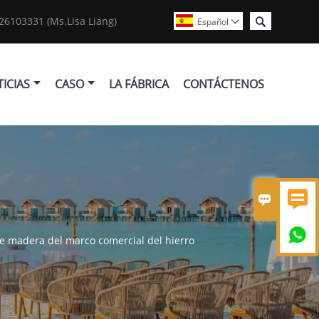

6103331 (Ms.Lisa Liang)
Español

ICIAS
CASO
LA FÁBRICA
CONTÁCTENOS



 de madera del marco comercial del hierro