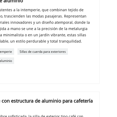
de aluminio
istentes a la intemperie, que combinan tejido de
io, trascienden las modas pasajeras. Representan
iales innovadores y un diseño atemporal, donde la
ejida a mano se une a la precisión de la metalurgia
 minimalista o en un jardín vibrante, estas sillas
ble, un estilo perdurable y total tranquilidad.
ntemperie
Sillas de cuerda para exteriores
 aluminio
e con estructura de aluminio para cafetería
ibre sofisticada, la silla de exterior tipo café con