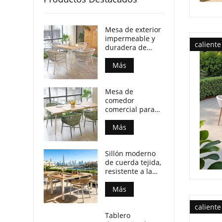
Mesa de exterior
impermeable y
caliente
duradera de
madera
contrachapada
Más
con patas de
aluminio para
Mesa de
locales
comedor
comerciales.
comercial para
patio, resistente
a la intemperie,
Más
con tablero de
madera
Sillón moderno
contrachapada y
de cuerda tejida,
patas de
resistente a la
aluminio.
intemperie, para
espacios de
Más
comedor al aire
caliente
libre.
Tablero