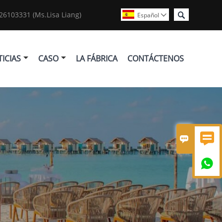

6103331 (Ms.Lisa Liang)
Español

ICIAS
CASO
LA FÁBRICA
CONTÁCTENOS


