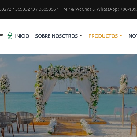
933272 / 36933273 / 36853567
MP & WeChat & WhatsApp: +86-1392
INICIO
SOBRE NOSOTROS
PRODUCTOS
NOT