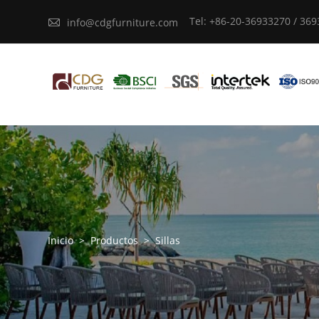
Tel: +86-20-36933270 / 36

info@cdgfurniture.com
Inicio
>
Productos
>
Sillas