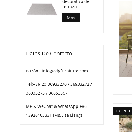
decorativo de
terrazo
multimotas para
mesas de centro
Más
de patio
Datos De Contacto
Buzón : info@cdgfurniture.com
Tel:+86-20-36933270 / 36933272 /
36933273 / 36853567
MP & WeChat & WhatsApp:+86-
caliente
13926103331 (Ms.Lisa Liang)