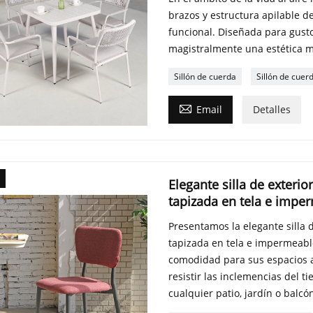
brazos y estructura apilable 
funcional. Diseñada para gusto
magistralmente una estética m
Sillón de cuerda
Sillón de cuer

Email
Detalles
Elegante silla de exterio
tapizada en tela e impe
Presentamos la elegante silla 
tapizada en tela e impermeable
comodidad para sus espacios al
resistir las inclemencias del t
cualquier patio, jardín o balcó