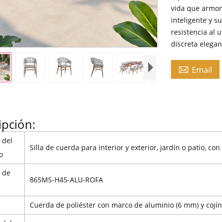
vida que armon
inteligente y s
resistencia al 
discreta elegan

Email
ipción:
 del
Silla de cuerda para interior y exterior, jardín o patio, con 
o
 de
865MS-H45-ALU-ROFA
l
Cuerda de poliéster con marco de aluminio (6 mm) y coj