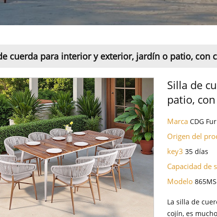
 de cuerda para interior y exterior, jardín o patio, con c
Silla de c
patio, con
Marca
CDG Fur
Origen del pr
key3
35 días
Capacidad de 
Modelo
865MS
La silla de cuer
cojín, es much