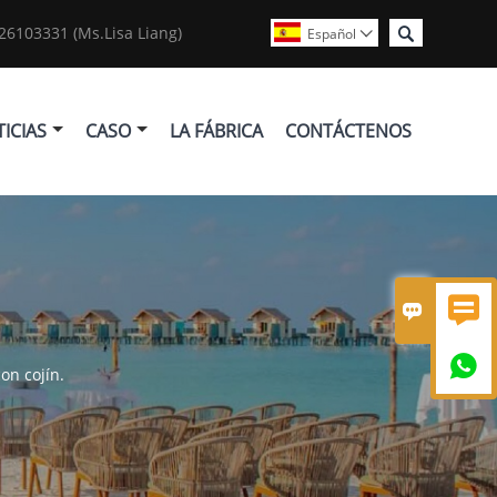

6103331 (Ms.Lisa Liang)
Español

ICIAS
CASO
LA FÁBRICA
CONTÁCTENOS



con cojín.