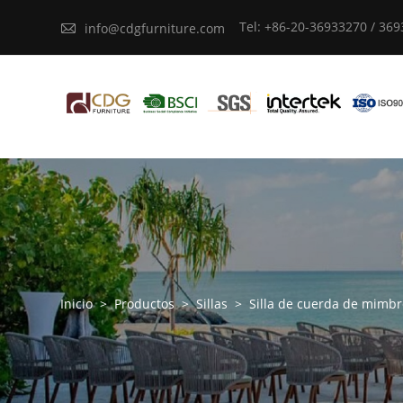
Tel: +86-20-36933270 / 36

info@cdgfurniture.com
Inicio
>
Productos
>
Sillas
>
Silla de cuerda de mimbr