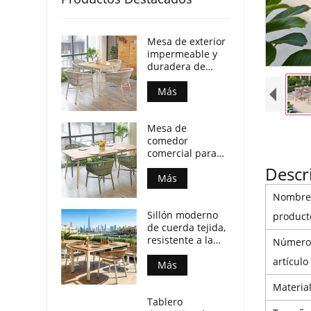
Mesa de exterior
impermeable y
duradera de
madera
contrachapada
Más
con patas de
aluminio para
Mesa de
locales
comedor
comerciales.
comercial para
patio, resistente
Descr
a la intemperie,
Más
con tablero de
Nombre
madera
Sillón moderno
contrachapada y
product
de cuerda tejida,
patas de
resistente a la
aluminio.
Número
intemperie, para
artículo
espacios de
Más
comedor al aire
Materia
libre.
Tablero