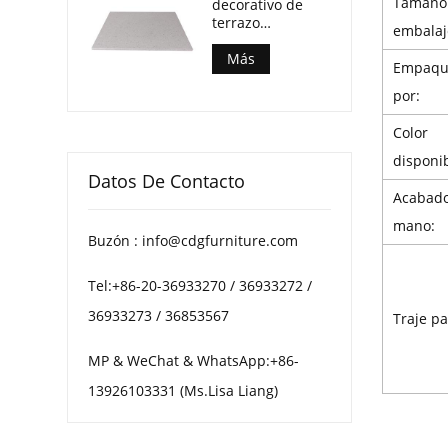
Tamaño
decorativo de
terrazo
embalaj
multimotas para
mesas de centro
Más
Empaqu
de patio
por:
Color
disponib
Datos De Contacto
Acabado
mano:
Buzón : info@cdgfurniture.com
Tel:+86-20-36933270 / 36933272 /
36933273 / 36853567
Traje pa
MP & WeChat & WhatsApp:+86-
13926103331 (Ms.Lisa Liang)