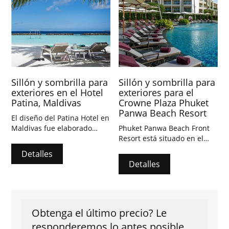
Sillón y sombrilla para
Sillón y sombrilla para
exteriores en el Hotel
exteriores para el
Patina, Maldivas
Crowne Plaza Phuket
Panwa Beach Resort
El diseño del Patina Hotel en
Maldivas fue elaborado
Phuket Panwa Beach Front
meticulosamente por Marcio
Resort está situado en el
Kogan, combinando un
sureste de la isla de Phuket,
Detalles
estilo moderno con el
lejos del bullicio y del
Detalles
encanto tradicional de
ajetreo, disfrutando de un
Maldivas, dándole a toda la
tranquilo momento de
isla un ambiente juvenil y
playa.
sofisticado.
Obtenga el último precio? Le
responderemos lo antes posible