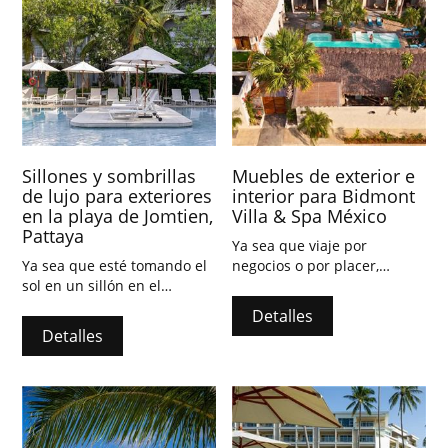
Sillones y sombrillas
Muebles de exterior e
de lujo para exteriores
interior para Bidmont
en la playa de Jomtien,
Villa & Spa México
Pattaya
Ya sea que viaje por
Ya sea que esté tomando el
negocios o por placer,
sol en un sillón en el
Bidmont Villa & Spa puede
espacio verde del jardín o
hacer que su viaje a Playa
Detalles
sumergiéndose en nuestra
Carrizalillo sea aún más
Detalles
sala de spa diseñada para
maravilloso e inolvidable.
su comodidad, puede relajar
completamente su cuerpo y
mente.