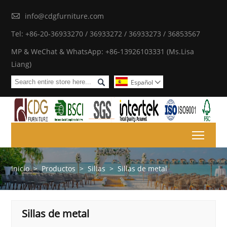

info@cdgfurniture.com
Tel: +86-20-36933270 / 36933272 / 36933273 / 36853567
MP & WeChat & WhatsApp: +86-13926103331 (Ms.Lisa
Liang)

Español

Toggl
Inicio
>
Productos
>
Sillas
>
Sillas de metal
Sillas de metal