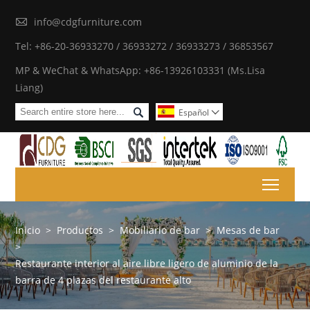

info@cdgfurniture.com
Tel: +86-20-36933270 / 36933272 / 36933273 / 36853567
MP & WeChat & WhatsApp: +86-13926103331 (Ms.Lisa
Liang)

Español

Toggl
Inicio
>
Productos
>
Mobiliario de bar
>
Mesas de bar
>
Restaurante interior al aire libre ligero de aluminio de la
barra de 4 plazas del restaurante alto