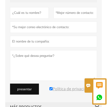


Política de privacidad
presentar

MÁS PRODUCTOS