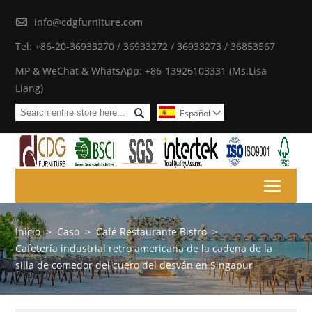

info@cdgfurniture.com
Tel: +86-20-36933270 / 36933272 / 36933273 / 36853567
MP & WeChat & WhatsApp: +86-13926103331 (Ms.Lisa
Liang)

Español

Toggl
Inicio
>
Caso
>
Café Restaurante Bistro
>
Cafetería industrial retro americana de la cadena de la
silla de comedor del cuero del desván en Singapur