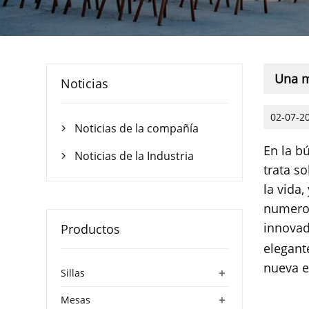
Una m
Noticias
02-07-2
Noticias de la compañía

En la b
Noticias de la Industria

trata s
la vida,
numeros
innovad
Productos
elegant
nueva ex
+
Sillas
+
Mesas