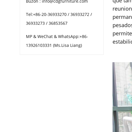
que tam
Buzón : info@cdgfurniture.com
reunion
Tel:+86-20-36933270 / 36933272 /
permane
36933273 / 36853567
pesados
permite
MP & WeChat & WhatsApp:+86-
estabili
13926103331 (Ms.Lisa Liang)