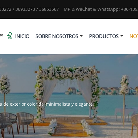
933272 / 36933273 / 36853567
MP & WeChat & WhatsApp: +86-1392
INICIO
SOBRE NOSOTROS
PRODUCTOS
NOT
 de exterior colorida, minimalista y elegante.