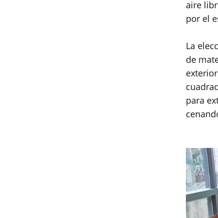
aire lib
por el e
La elec
de mate
exterior
cuadrad
para ex
cenando