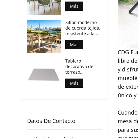
patio, resistente
a la intemperie,
Más
con tablero de
madera
Sillón moderno
contrachapada y
de cuerda tejida,
patas de
resistente a la
aluminio.
intemperie, para
espacios de
Más
comedor al aire
CDG Fur
libre.
libre d
Tablero
decorativo de
y disfru
terrazo
muebles
multimotas para
mesas de centro
Más
de exte
de patio
único y 
Cuando 
Datos De Contacto
mesa de
para su