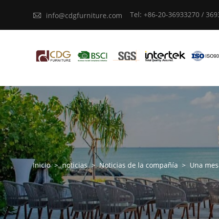
Tel: +86-20-36933270 / 36

info@cdgfurniture.com
Inicio
>
noticias
>
Noticias de la compañía
>
Una mesa