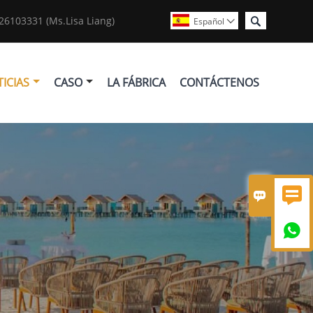

6103331 (Ms.Lisa Liang)
Español

ICIAS
CASO
LA FÁBRICA
CONTÁCTENOS


