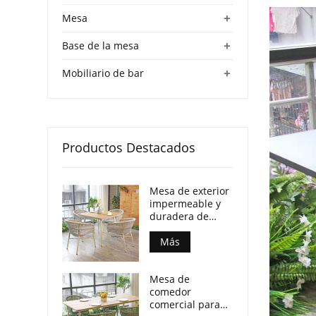
+
Mesa
+
Base de la mesa
+
Mobiliario de bar
Productos Destacados
Mesa de exterior
impermeable y
duradera de
madera
contrachapada
Más
con patas de
aluminio para
Mesa de
locales
comedor
comerciales.
comercial para