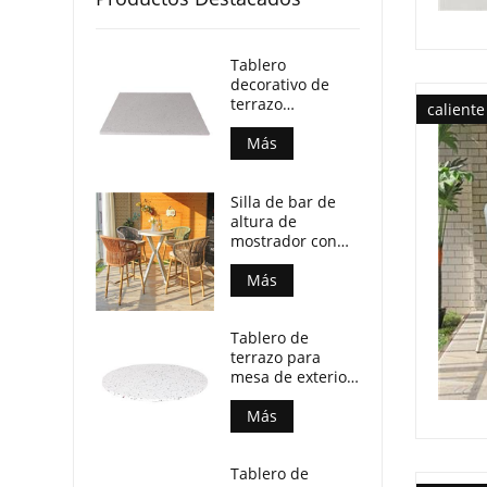
Tablero
decorativo de
terrazo
caliente
multimotas para
mesas de centro
Más
de patio
Silla de bar de
altura de
mostrador con
cuerda tejida
resistente a la
Más
intemperie para
espacios
Tablero de
exteriores
terrazo para
comerciales.
mesa de exterior
personalizable
en color y
Más
tamaño
Tablero de