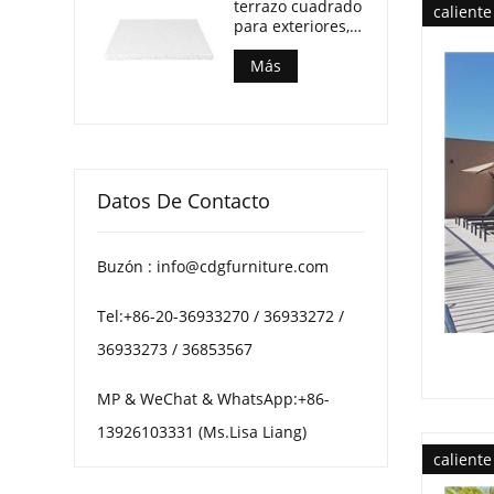
terrazo cuadrado
caliente
para exteriores,
duradero y
resistente a la
Más
intemperie
Datos De Contacto
Buzón : info@cdgfurniture.com
Tel:+86-20-36933270 / 36933272 /
36933273 / 36853567
MP & WeChat & WhatsApp:+86-
13926103331 (Ms.Lisa Liang)
caliente