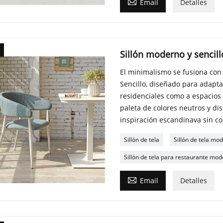

Email
Detalles
Sillón moderno y sencillo
El minimalismo se fusiona con 
Sencillo, diseñado para adaptar
residenciales como a espacios 
paleta de colores neutros y di
inspiración escandinava sin c
Sillón de tela
Sillón de tela mo
Sillón de tela para restaurante mo

Email
Detalles