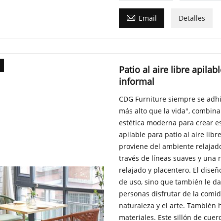

Email
Detalles
Patio al aire libre apila
informal
CDG Furniture siempre se adhie
más alto que la vida", combin
estética moderna para crear es
apilable para patio al aire libr
proviene del ambiente relajado 
través de líneas suaves y una r
relajado y placentero. El dise
de uso, sino que también le da 
personas disfrutar de la comid
naturaleza y el arte. También
materiales. Este sillón de cue