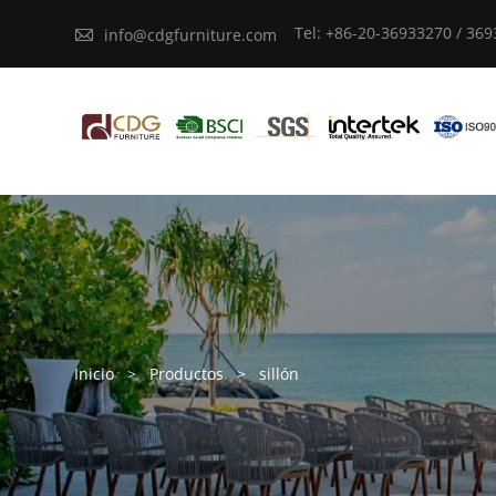
Tel: +86-20-36933270 / 36

info@cdgfurniture.com
Inicio
>
Productos
>
sillón