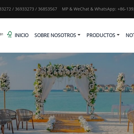
933272 / 36933273 / 36853567
MP & WeChat & WhatsApp: +86-1392
INICIO
SOBRE NOSOTROS
PRODUCTOS
NOT