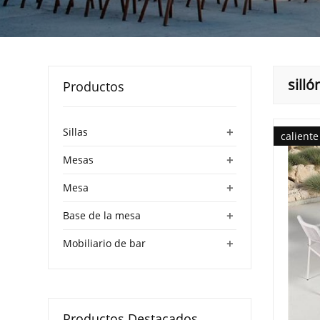
silló
Productos
+
Sillas
caliente
+
Mesas
+
Mesa
+
Base de la mesa
+
Mobiliario de bar
Productos Destacados