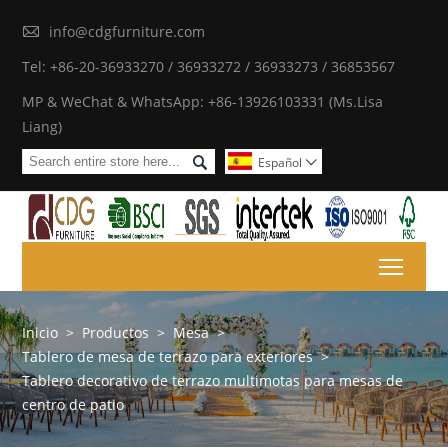

info@cdgfurniture.com
Tel: +86-20-36933270 / 36933272 / 36933273 / 36853567
MP & WeChat & WhatsApp: +86-13926103331 (Ms.Lisa
Liang)

Español

Toggl
Inicio
>
Productos
>
Mesa
>
Tablero de mesa de terrazo para exteriores
>
Tablero decorativo de terrazo multimotas para mesas de
centro de patio