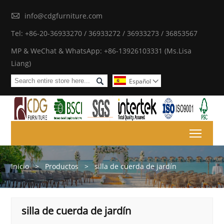

info@cdgfurniture.com
Tel: +86-20-36933270 / 36933272 / 36933273 / 36853567
MP & WeChat & WhatsApp: +86-13926103331 (Ms.Lisa
Liang)

Español

Toggl
Inicio
>
Productos
>
silla de cuerda de jardín
silla de cuerda de jardín