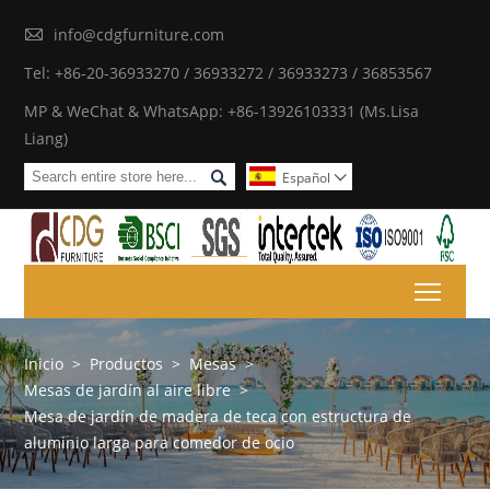

info@cdgfurniture.com
Tel: +86-20-36933270 / 36933272 / 36933273 / 36853567
MP & WeChat & WhatsApp: +86-13926103331 (Ms.Lisa
Liang)

Español

Toggl
Inicio
>
Productos
>
Mesas
>
Mesas de jardín al aire libre
>
Mesa de jardín de madera de teca con estructura de
aluminio larga para comedor de ocio