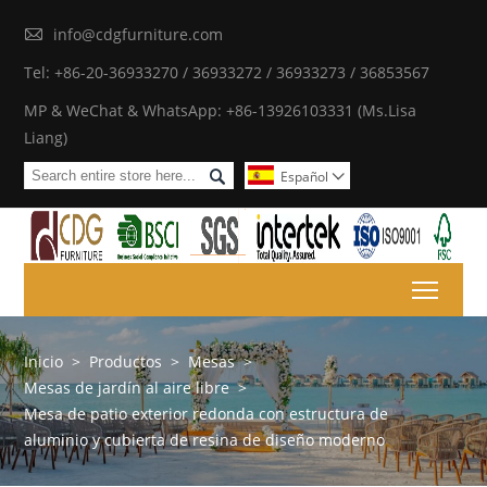

info@cdgfurniture.com
Tel: +86-20-36933270 / 36933272 / 36933273 / 36853567
MP & WeChat & WhatsApp: +86-13926103331 (Ms.Lisa
Liang)

Español

Toggl
Inicio
>
Productos
>
Mesas
>
Mesas de jardín al aire libre
>
Mesa de patio exterior redonda con estructura de
aluminio y cubierta de resina de diseño moderno