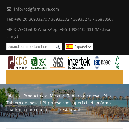

info@cdgfurniture.com
Tel: +86-20-36933270 / 36933272 / 36933273 / 36853567
MP & WeChat & WhatsApp: +86-13926103331 (Ms.Lisa
Liang)

Español

Toggl
Inicio
>
Productos
>
Mesa
>
Tablero de mesa HPL
>
Tablero de mesa HPL grueso con superficie de mármol
cuadrado para muebles de restaurante