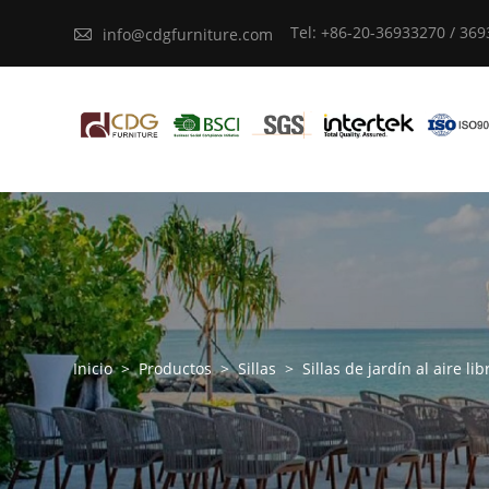
Tel: +86-20-36933270 / 36

info@cdgfurniture.com
Inicio
>
Productos
>
Sillas
>
Sillas de jardín al aire lib