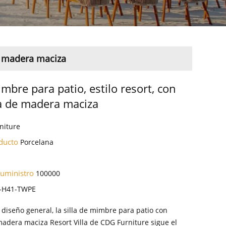
de madera maciza
imbre para patio, estilo resort, con
a de madera maciza
niture
oducto
Porcelana
suministro
100000
-H41-TWPE
diseño general, la silla de mimbre para patio con
madera maciza Resort Villa de CDG Furniture sigue el