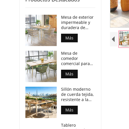
Mesa de exterior
impermeable y
duradera de
madera
contrachapada
Más
con patas de
aluminio para
Mesa de
locales
comedor
comerciales.
comercial para
patio, resistente
a la intemperie,
Más
con tablero de
madera
Sillón moderno
contrachapada y
de cuerda tejida,
patas de
resistente a la
aluminio.
intemperie, para
espacios de
Más
comedor al aire
libre.
Tablero