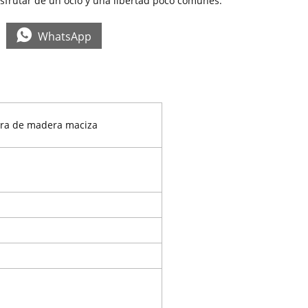
isfrutar de un ocio y una libertad poco comunes.

WhatsApp
ctura de madera maciza