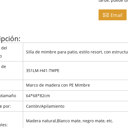
tarde, puede d

Email
ipción:
 del
Silla de mimbre para patio, estilo resort, con estru
o
 de
351LM-H41-TWPE
l
Marco de madera con PE
Mimbre
o
tamaño
64*68*82cm
e por:
Cantón/Apilamiento
Madera natural,
Blanco mate, negro mate, etc.
les: