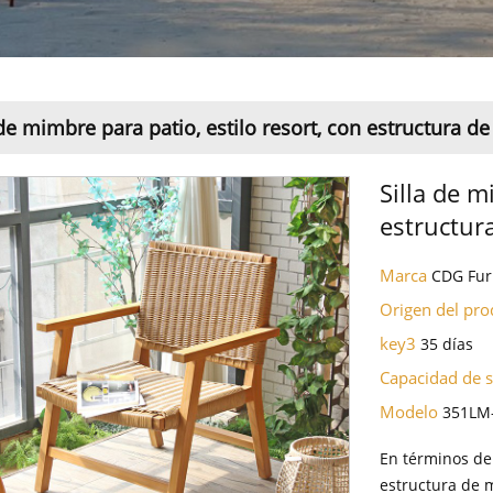
 de mimbre para patio, estilo resort, con estructura 
Silla de m
estructur
Marca
CDG Fur
Origen del pr
key3
35 días
Capacidad de 
Modelo
351LM
En términos de 
estructura de 