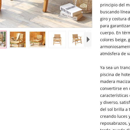
principio del 
buscando línea
giro y costura 
para garantizar
cuerpo. En térm
colores beige,
armoniosamente
atmósfera de va
Ya sea un tranq
piscina de hote
madera maciza 
convertirse en 
características
y diverso, sati
del sol brilla 
creando luces
reposabrazos, y