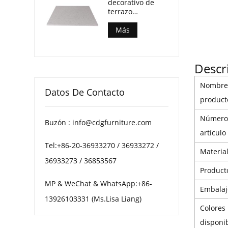
decorativo de
terrazo
multimotas para
mesas de centro
Más
de patio
Descr
Nombre
Datos De Contacto
product
Número
Buzón : info@cdgfurniture.com
artículo
Tel:+86-20-36933270 / 36933272 /
Materia
36933273 / 36853567
Product
MP & WeChat & WhatsApp:+86-
Embalaj
13926103331 (Ms.Lisa Liang)
Colores
disponib