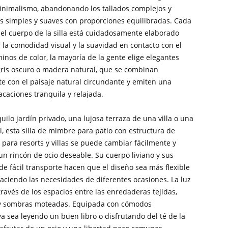
minimalismo, abandonando los tallados complejos y
s simples y suaves con proporciones equilibradas. Cada
del cuerpo de la silla está cuidadosamente elaborado
 la comodidad visual y la suavidad en contacto con el
inos de color, la mayoría de la gente elige elegantes
 gris oscuro o madera natural, que se combinan
 con el paisaje natural circundante y emiten una
caciones tranquila y relajada.
uilo jardín privado, una lujosa terraza de una villa o una
l, esta silla de mimbre para patio con estructura de
para resorts y villas se puede cambiar fácilmente y
un rincón de ocio deseable. Su cuerpo liviano y sus
 de fácil transporte hacen que el diseño sea más flexible
sfaciendo las necesidades de diferentes ocasiones. La luz
a través de los espacios entre las enredaderas tejidas,
 y sombras moteadas. Equipada con cómodos
a sea leyendo un buen libro o disfrutando del té de la