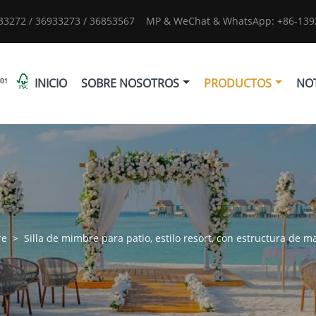
933272 / 36933273 / 36853567
MP & WeChat & WhatsApp: +86-1392
INICIO
SOBRE NOSOTROS
PRODUCTOS
NOT
re
>
Silla de mimbre para patio, estilo resort, con estructura de 