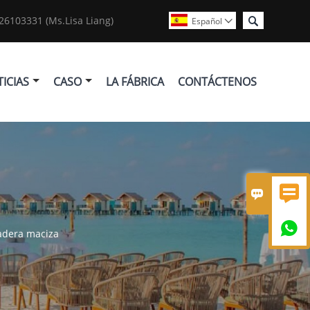

6103331 (Ms.Lisa Liang)
Español

ICIAS
CASO
LA FÁBRICA
CONTÁCTENOS



madera maciza