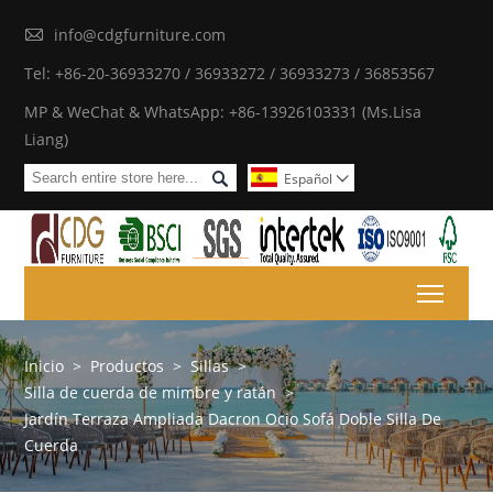

info@cdgfurniture.com
Tel: +86-20-36933270 / 36933272 / 36933273 / 36853567
MP & WeChat & WhatsApp: +86-13926103331 (Ms.Lisa
Liang)

Español

Toggl
Inicio
>
Productos
>
Sillas
>
Silla de cuerda de mimbre y ratán
>
Jardín Terraza Ampliada Dacron Ocio Sofá Doble Silla De
Cuerda