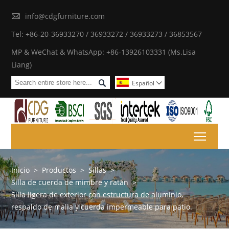

info@cdgfurniture.com
Tel: +86-20-36933270 / 36933272 / 36933273 / 36853567
MP & WeChat & WhatsApp: +86-13926103331 (Ms.Lisa
Liang)

Español

Toggl
Inicio
>
Productos
>
Sillas
>
Silla de cuerda de mimbre y ratán
>
Silla ligera de exterior con estructura de aluminio,
respaldo de malla y cuerda impermeable para patio.