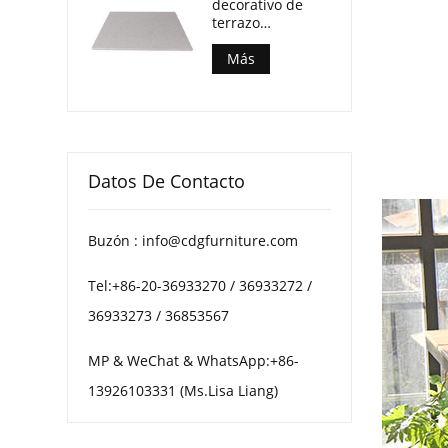
decorativo de
terrazo
multimotas para
mesas de centro
Más
de patio
Datos De Contacto
Buzón : info@cdgfurniture.com
Tel:+86-20-36933270 / 36933272 /
36933273 / 36853567
MP & WeChat & WhatsApp:+86-
13926103331 (Ms.Lisa Liang)