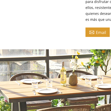
para disfrutar
ellos, resisten
quienes desean
es más que una

Email