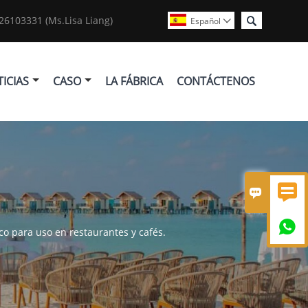

6103331 (Ms.Lisa Liang)
Español

ICIAS
CASO
LA FÁBRICA
CONTÁCTENOS



co para uso en restaurantes y cafés.