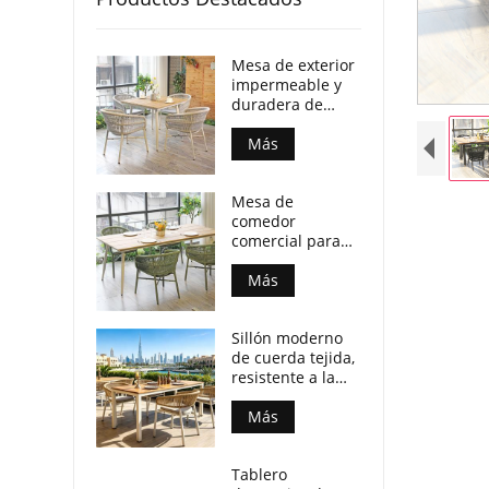
Mesa de exterior
impermeable y
duradera de
madera
contrachapada
Más
con patas de
aluminio para
Mesa de
locales
comedor
comerciales.
comercial para
patio, resistente
a la intemperie,
Más
con tablero de
madera
Sillón moderno
contrachapada y
de cuerda tejida,
patas de
resistente a la
aluminio.
intemperie, para
espacios de
Más
comedor al aire
libre.
Tablero