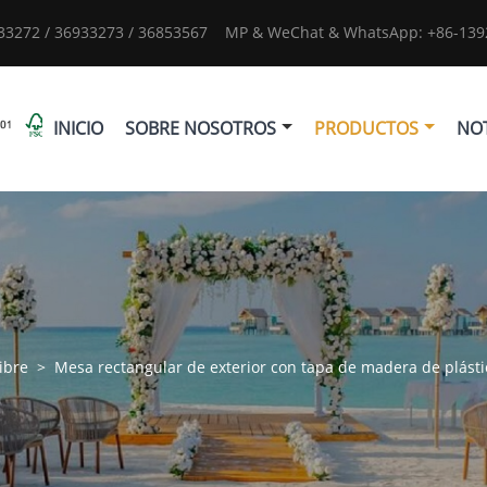
933272 / 36933273 / 36853567
MP & WeChat & WhatsApp: +86-1392
INICIO
SOBRE NOSOTROS
PRODUCTOS
NOT
libre
>
Mesa rectangular de exterior con tapa de madera de plásti