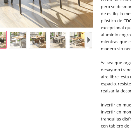
pero se desmor
de estilo, la m
plástica de CD
excepcional qu
aluminio engros
mientras que el
madera sin ne
Ya sea que orga
desayuno tranq
aire libre, esta
espacio, resist
realzar la deco
Invertir en mu
invertir en mo
tranquilas disf
con tablero de