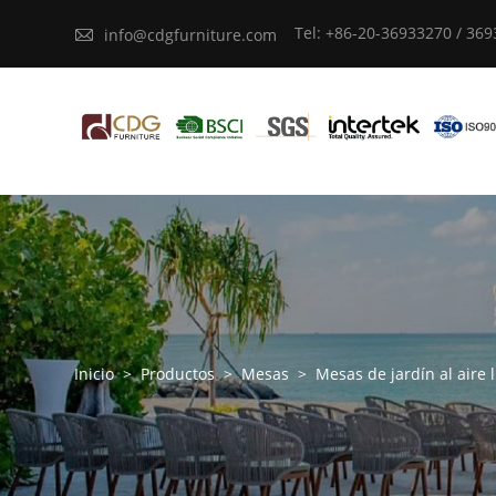
Tel: +86-20-36933270 / 36

info@cdgfurniture.com
Inicio
>
Productos
>
Mesas
>
Mesas de jardín al aire 