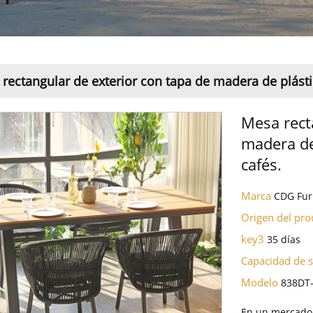
rectangular de exterior con tapa de madera de plásti
Mesa rect
madera de
cafés.
Marca
CDG Fur
Origen del pr
key3
35 días
Capacidad de 
Modelo
838DT
En un mercado 