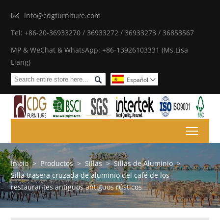

info@cdgfurniture.com
Tel: +86-20-36933270 / 36933272 / 36933273 / 36853567
MP & WeChat & WhatsApp: +86-13926103331 (Ms.Lisa
Liang)

Español

Toggl
Inicio
>
Productos
>
Sillas
>
Sillas de Aluminio
>
Silla trasera cruzada de aluminio del café de los
restaurantes antiguos antiguos rústicos